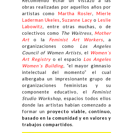
Recomiendo echar un vistazo a las
obras realizadas por aquellos años por
artistas como
Martha Rosler
,
Mierle
Laderman Ukeles
,
Suzanne Lacy
o
Leslie
Labowitz
, entre otras muchas, o de
colectivos como
The Waitress
,
Mother
Art
o la
Feminist Art Workers
, a
organizaciones como
Los Angeles
Council of Women Artists
, el
Women´s
Art Registry
o el espacio
Los Angeles
Women´s Building
, “el mayor gimnasio
intelectual del momento” el cual
albergaba un impresionante grupo de
organizaciones feministas y su
componente educativo, el
Feminist
Studio Workshop
, espacios todos ellos
donde las artistas habían comenzado a
formar un
proyecto viable, contínuo,
basado en la comunidad y en valores y
trabajos compartidos
.