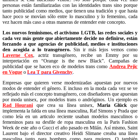
personas están familiarizadas con las identidades trans sino porque
tanto publicidad como medios, que tienen una tradición y que hasta
hace poco se movían sólo entre lo masculino y lo femenino, cada
vez hacen más caso a otras maneras de entender este concepto.
Los nuevos feminismos, el activismo LGTB, las redes sociales y
cada vez más gente que abiertamente decide no definirse, están
forzando a que agencias de publicidad, medios e instituciones
den acogida a lo transgénero.
Sin ir más lejos vemos como
Laverne Cox
, actriz transgénero, recibe un Emmy por su
interpretación en “Orange is the new Black”. Campañas de
publicidad que se hacen eco de modelos trans como
Andrea Pejic
en Vogue
o
Lea T para Givenchy
.
Empresas que quieren verse modernizadas apuestan por nuevos
modos de entender el género. E incluso en la moda cada vez se ve
reflejado más el concepto transgénero, con diseñadores que apuestan
por moda unisex, por modelos trans o andróginos. Un ejemplo es
Rad Hourani
que crea su línea unisex,
Maria Glück
que
implementa la falda en una línea masculina, Raf Simons y Prada que
como leía en un articulo reciente usaban modelos masculinos o
femeninos para su desfile de ropa masculina en la Paris Fashion
Week de este año o Gucci el año pasado en Milán. Así mismo, Saint
Laurent bajo el director creativo Heidi Slimane creaba una línea
masculina tanto para hombres como para mujeres. O también