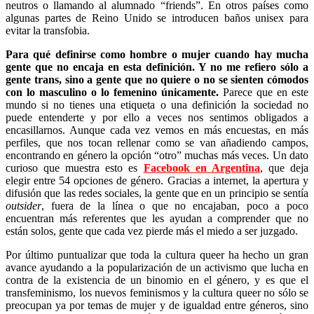
neutros o llamando al alumnado “friends”. En otros países como
algunas partes de Reino Unido se introducen baños unisex para
evitar la transfobia.
Para qué definirse como hombre o mujer cuando hay mucha
gente que no encaja en esta definición. Y no me refiero sólo a
gente trans, sino a gente que no quiere o no se sienten cómodos
con lo masculino o lo femenino únicamente.
Parece que en este
mundo si no tienes una etiqueta o una definición la sociedad no
puede entenderte y por ello a veces nos sentimos obligados a
encasillarnos. Aunque cada vez vemos en más encuestas, en más
perfiles, que nos tocan rellenar como se van añadiendo campos,
encontrando en género la opción “otro” muchas más veces. Un dato
curioso que muestra esto es
Facebook en Argentina
, que deja
elegir entre 54 opciones de género. Gracias a internet, la apertura y
difusión que las redes sociales, la gente que en un principio se sentía
outsider
, fuera de la línea o que no encajaban, poco a poco
encuentran más referentes que les ayudan a comprender que no
están solos, gente que cada vez pierde más el miedo a ser juzgado.
Por último puntualizar que toda la cultura queer ha hecho un gran
avance ayudando a la popularización de un activismo que lucha en
contra de la existencia de un binomio en el género, y es que el
transfeminismo, los nuevos feminismos y la cultura queer no sólo se
preocupan ya por temas de mujer y de igualdad entre géneros, sino