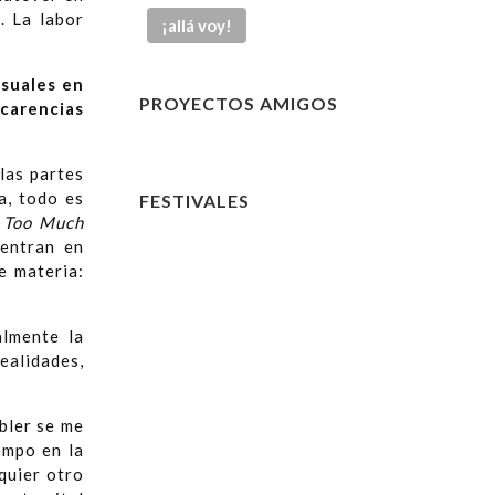
. La labor
isuales en
PROYECTOS AMIGOS
 carencias
 las partes
a, todo es
FESTIVALES
o
Too Much
uentran en
e materia:
almente la
ealidades,
bler se me
empo en la
quier otro