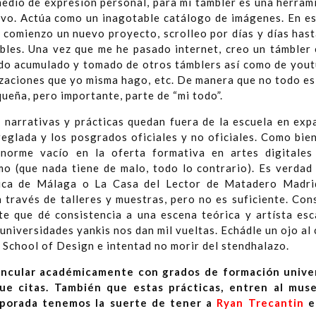
edio de expresión personal, para mí támbler es una herrami
tivo. Actúa como un inagotable catálogo de imágenes. En es
e comienzo un nuevo proyecto, scrolleo por días y días has
ibles. Una vez que me he pasado internet, creo un támbler 
ido acumulado y tomado de otros támblers así como de yout
lizaciones que yo misma hago, etc. De manera que no todo es
ueña, pero importante, parte de “mi todo”.
 narrativas y prácticas quedan fuera de la escuela en expa
eglada y los posgrados oficiales y no oficiales. Como bien
enorme vacío en la oferta formativa en artes digitales
smo (que nada tiene de malo, todo lo contrario). Es verdad
ica de Málaga o La Casa del Lector de Matadero Madrid
 través de talleres y muestras, pero no es suficiente. Con
e que dé consistencia a una escena teórica y artísta esc
 universidades yankis nos dan mil vueltas. Echádle un ojo al
 School of Design e intentad no morir del stendhalazo.
ncular académicamente con grados de formación univers
ue citas. También que estas prácticas, entren al muse
mporada tenemos la suerte de tener a
Ryan Trecantin
e