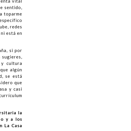
enta vital
e sentido,
ta toparme
específico
ube, redes
 ni está en
ña, si por
 sugieres,
 y cultura
 que algún
, se está
sidero que
asa y casi
 currículum
itaria la
o y a los
n La Casa