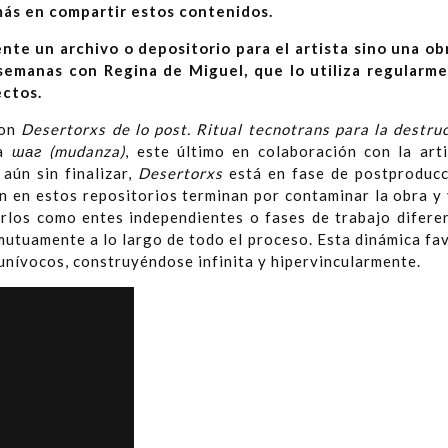
 más en compartir estos contenidos.
nte un archivo o depositorio para el artista sino una ob
semanas con Regina de Miguel, que lo utiliza regularm
ectos.
con
Desertorxs de lo post. Ritual tecnotrans para la destruc
ra
шаг (mudanza)
, este último en colaboración con la arti
aún sin finalizar,
Desertorxs
está en fase de postproduc
 en estos repositorios terminan por contaminar la obra y 
irlos como entes independientes o fases de trabajo diferen
mutuamente a lo largo de todo el proceso. Esta dinámica fa
 unívocos, construyéndose infinita y hipervincularmente.