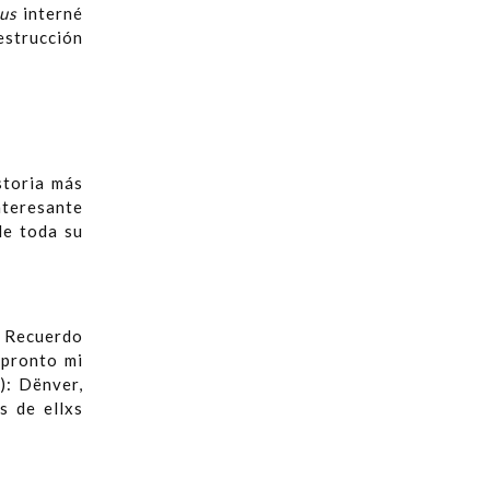
us
interné
estrucción
storia más
nteresante
de toda su
. Recuerdo
 pronto mi
): Dënver,
s de ellxs