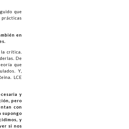
eguido que
prácticas
ambién en
es.
a crítica.
derlas. De
teoría que
lados. Y,
Reina. LCE
ecesaria y
ción, pero
entan con
na supongo
cidimos, y
er si nos