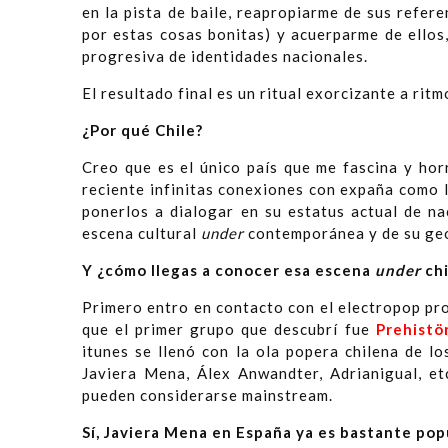
en la pista de baile, reapropiarme de sus refe
por estas cosas bonitas) y acuerparme de ellos
progresiva de identidades nacionales.
El resultado final es un ritual exorcizante a rit
¿Por qué Chile?
Creo que es el único país que me fascina y hor
reciente infinitas conexiones con expaña como la
ponerlos a dialogar en su estatus actual de na
escena cultural
under
contemporánea y de su geo
Y ¿cómo llegas a conocer esa escena
under
chi
Primero entro en contacto con el electropop pr
que el primer grupo que descubrí fue
Prehistö
itunes se llenó con la ola popera chilena de l
Javiera Mena, Álex Anwandter, Adrianigual, et
pueden considerarse mainstream.
Sí, Javiera Mena en España ya es bastante popu