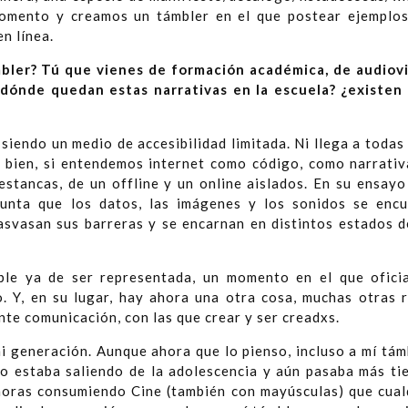
momento y creamos un támbler en el que postear ejemplos
n línea.
bler? Tú que vienes de formación académica, de audiov
 ¿dónde quedan estas narrativas en la escuela? ¿existen
 siendo un medio de accesibilidad limitada. Ni llega a todas
 bien, si entendemos internet como código, como narrativ
estancas, de un offline y un online aislados. En su ensay
punta que los datos, las imágenes y los sonidos se enc
rasvasan sus barreras y se encarnan en distintos estados d
le ya de ser representada, un momento en el que ofici
 Y, en su lugar, hay ahora una otra cosa, muchas otras r
te comunicación, con las que crear y ser creadxs.
mi generación. Aunque ahora que lo pienso, incluso a mí tám
o estaba saliendo de la adolescencia y aún pasaba más ti
horas consumiendo Cine (también con mayúsculas) que cual