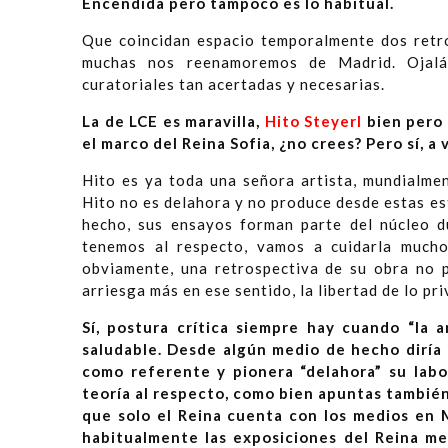
Encendida pero tampoco es lo habitual.
Que coincidan espacio temporalmente dos retr
muchas nos reenamoremos de Madrid. Ojalá 
curatoriales tan acertadas y necesarias.
La de LCE es maravilla,
Hito Steyerl
bien pero 
el marco del Reina Sofia, ¿no crees? Pero sí, a
Hito es ya toda una señora artista, mundialmen
Hito no es delahora y no produce desde estas es
hecho, sus ensayos forman parte del núcleo d
tenemos al respecto, vamos a cuidarla mucho
obviamente, una retrospectiva de su obra no p
arriesga más en ese sentido, la libertad de lo p
Sí, postura crítica siempre hay cuando “la a
saludable. Desde algún medio de hecho diría 
como referente y pionera “delahora” su labo
teoría al respecto, como bien apuntas tambié
que solo el Reina cuenta con los medios en M
habitualmente las exposiciones del Reina me