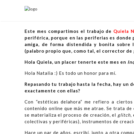
PANTALLA SÓNICA #9 | Quie
Este mes compartimos el trabajo de
Quiela 
periférica, porque en las periferias es donde
amiga, de forma distendida y bonita sobre 
(palabro propio que, como tal, el corrector d
Hola Quiela, un placer tenerte este mes en
In
Hola Natalia :) Es todo un honor para mí.
Repasando tu trabajo hasta la fecha, hay un d
exactamente con ellas?
Con “estéticas delahora” me refiero a ciertos
contenido online que más me atrae. Se trata de
se materializa el proceso de creación, el
glitch
,
colectivas y periféricas), instrumentos de crea
Hace un par de años, escribí, junto a otra com