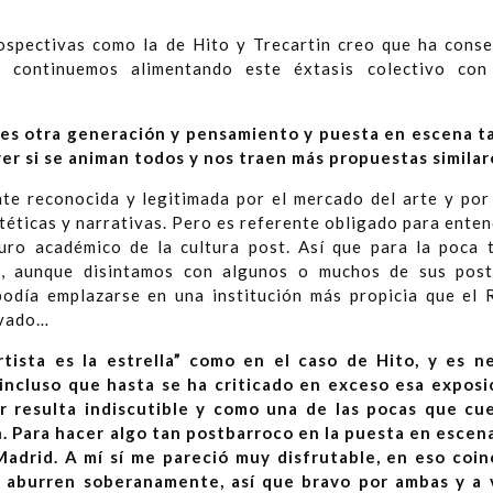
ospectivas como la de Hito y Trecartin creo que ha cons
continuemos alimentando este éxtasis colectivo con 
es otra generación y pensamiento y puesta en escena t
 ver si se animan todos y nos traen más propuestas similar
te reconocida y legitimada por el mercado del arte y por l
téticas y narrativas. Pero es referente obligado para enten
uro académico de la cultura post. Así que para la poca 
, aunque disintamos con algunos o muchos de sus postu
odía emplazarse en una institución más propicia que el 
rivado…
rtista es la estrella” como en el caso de Hito, y es n
incluso que hasta se ha criticado en exceso esa exposi
r resulta indiscutible y como una de las pocas que cu
n. Para hacer algo tan postbarroco en la puesta en esce
adrid. A mí sí me pareció muy disfrutable, en eso coin
 aburren soberanamente, así que bravo por ambas y a v