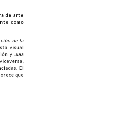
ra de arte
ente como
ción de la
sta visual
ción y
шаг
viceversa,
ciadas. El
vorece que