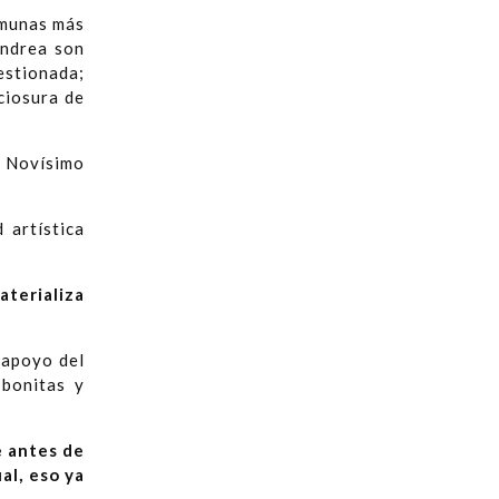
omunas más
andrea son
estionada;
ciosura de
l Novísimo
 artística
terializa
 apoyo del
 bonitas y
e antes de
al, eso ya