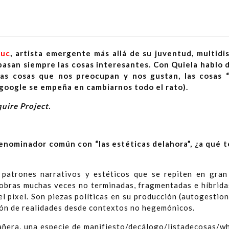
la Nuc
Nuc
, artista emergente más allá de su juventud, multidis
 pasan siempre las cosas interesantes. Con Quiela hablo 
las cosas que nos preocupan y nos gustan, las cosas “
e google se empeña en cambiarnos todo el rato).
quire Project.
enominador común con “las estéticas delahora”, ¿a qué t
 patrones narrativos y estéticos que se repiten en gran
 obras muchas veces no terminadas, fragmentadas e híbridas
 el pixel. Son piezas políticas en su producción (autogestion
ción de realidades desde contextos no hegemónicos.
pañera, una especie de manifiesto/decálogo/listadecosas/w