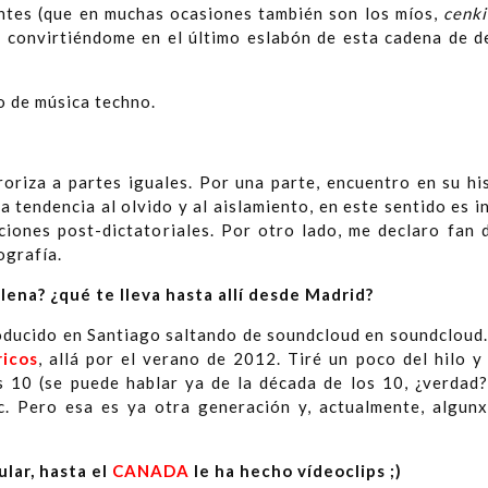
rentes (que en muchas ocasiones también son los míos,
cenki
, convirtiéndome en el último eslabón de esta cadena de d
mo de música techno.
roriza a partes iguales. Por una parte, encuentro en su hi
 tendencia al olvido y al aislamiento, en este sentido es i
ciones post-dictatoriales. Por otro lado, me declaro fan 
grafía.
lena? ¿qué te lleva hasta allí desde Madrid?
oducido en Santiago saltando de soundcloud en soundcloud
ricos
, allá por el verano de 2012. Tiré un poco del hilo y
os 10 (se puede hablar ya de la década de los 10, ¿verdad?
c. Pero esa es ya otra generación y, actualmente, algunx
lar, hasta el
CANADA
le ha hecho vídeoclips ;)