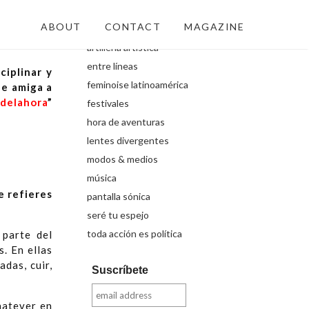
Secciones
ABOUT
CONTACT
MAGAZINE
artillería artística
entre líneas
ciplinar y
feminoise latinoamérica
de amiga a
delahora
”
festivales
hora de aventuras
lentes divergentes
modos & medios
música
e refieres
pantalla sónica
seré tu espejo
toda acción es política
 parte del
. En ellas
adas, cuir,
Suscríbete
hatever en