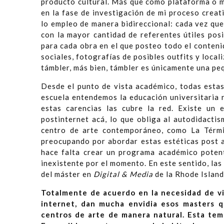
producto cultural. Más que como plataforma o m
en la fase de investigación de mi proceso crea
lo empleo de manera bidireccional: cada vez qu
con la mayor cantidad de referentes útiles pos
para cada obra en el que posteo todo el conten
sociales, fotografías de posibles outfits y loca
támbler, más bien, támbler es únicamente una peq
Desde el punto de vista académico, todas estas
escuela entendemos la educación universitaria r
estas carencias las cubre la red. Existe un 
postinternet acá, lo que obliga al autodidacti
centro de arte contemporáneo, como La Térm
preocupando por abordar estas estéticas post a
hace falta crear un programa académico potent
inexistente por el momento. En este sentido, las
del máster en
Digital & Media
de la Rhode Island
Totalmente de acuerdo en la necesidad de vi
internet, dan mucha envidia esos masters q
centros de arte de manera natural. Esta te