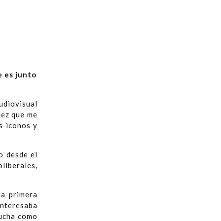
e es junto
udiovisual
vez que me
s iconos y
o desde el
iberales,
la primera
interesaba
lucha como