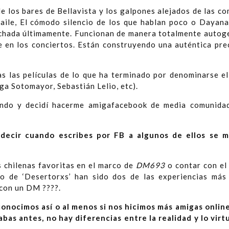
e los bares de Bellavista y los galpones alejados de las c
Baile, El cómodo silencio de los que hablan poco o Dayan
chada últimamente. Funcionan de manera totalmente autog
 en los conciertos. Están construyendo una auténtica pre
as las películas de lo que ha terminado por denominarse e
ga Sotomayor, Sebastián Lelio, etc).
ndo y decidí hacerme amigafacebook de media comunidad
decir cuando escribes por FB a algunos de ellos se ma
s chilenas favoritas en el marco de
DM693
o contar con el
po de ‘Desertorxs’ han sido dos de las experiencias más
con un DM ????.
conocimos así o al menos si nos hicimos más amigas onlin
abas antes, no hay diferencias entre la realidad y lo virtu