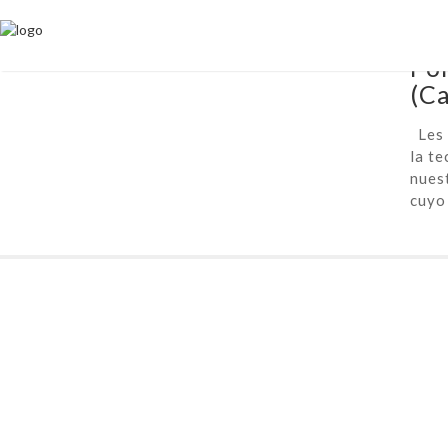
April 
Por
(Ca
Les i
la te
nues
cuyo 