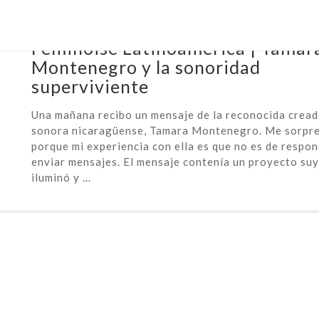
April 18th, 2017 |
feminoise latinoamérica
Feminoise Latinoamérica | Tamar
Montenegro y la sonoridad
superviviente
Una mañana recibo un mensaje de la reconocida crea
sonora nicaragüense, Tamara Montenegro. Me sorpr
porque mi experiencia con ella es que no es de respon
enviar mensajes. El mensaje contenía un proyecto su
iluminó y ...