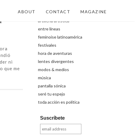
Secciones
ABOUT
CONTACT
MAGAZINE
a
artillería artística
entre líneas
feminoise latinoamérica
festivales
dora
hora de aventuras
endió
lentes divergentes
der ni
yo que me
modos & medios
música
pantalla sónica
seré tu espejo
toda acción es política
Suscríbete