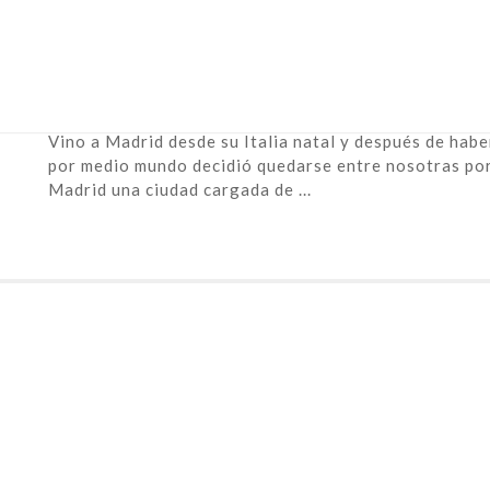
April 7th, 2017 |
pantalla sónica
PANTALLA SÓNICA #18 | Silvia B
Silvia Bianchi es artista visual y comisaria independ
Vino a Madrid desde su Italia natal y después de habe
por medio mundo decidió quedarse entre nosotras po
Madrid una ciudad cargada de ...