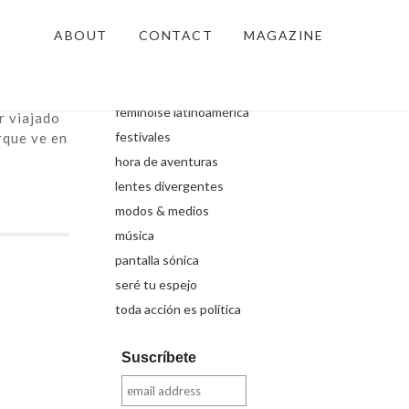
Secciones
ABOUT
CONTACT
MAGAZINE
ianchi
artillería artística
entre líneas
iente.
feminoise latinoamérica
r viajado
festivales
rque ve en
hora de aventuras
lentes divergentes
modos & medios
música
pantalla sónica
seré tu espejo
toda acción es política
Suscríbete