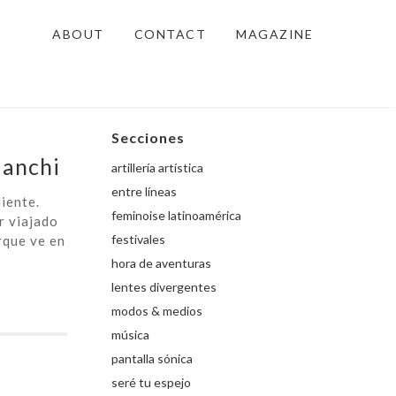
ABOUT
CONTACT
MAGAZINE
Secciones
ianchi
artillería artística
entre líneas
iente.
feminoise latinoamérica
r viajado
festivales
rque ve en
hora de aventuras
lentes divergentes
modos & medios
música
pantalla sónica
seré tu espejo