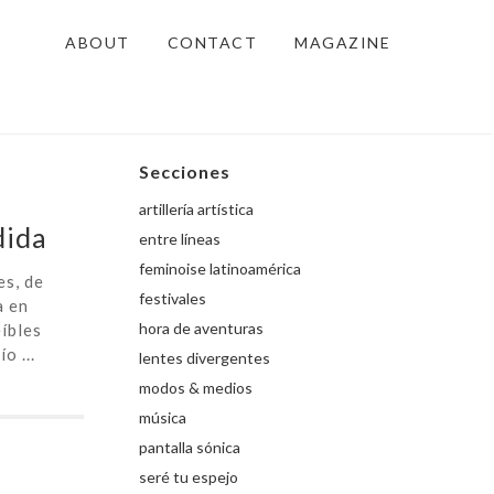
ABOUT
CONTACT
MAGAZINE
Secciones
artillería artística
dida
entre líneas
feminoise latinoamérica
es, de
festivales
a en
hora de aventuras
íbles
o ...
lentes divergentes
modos & medios
música
pantalla sónica
seré tu espejo