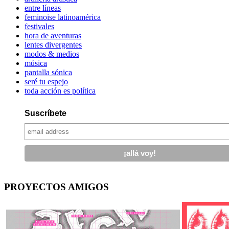
entre líneas
feminoise latinoamérica
festivales
hora de aventuras
lentes divergentes
modos & medios
música
pantalla sónica
seré tu espejo
toda acción es política
Suscríbete
PROYECTOS AMIGOS