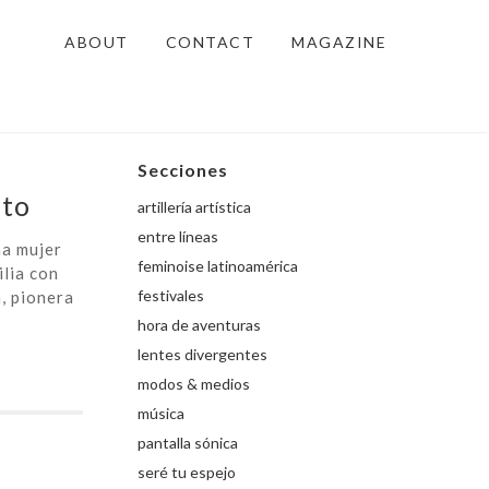
ABOUT
CONTACT
MAGAZINE
Secciones
ito
artillería artística
entre líneas
na mujer
feminoise latinoamérica
ilia con
festivales
, pionera
hora de aventuras
lentes divergentes
modos & medios
música
pantalla sónica
seré tu espejo