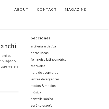
ABOUT
CONTACT
MAGAZINE
Secciones
ianchi
artillería artística
entre líneas
iente.
feminoise latinoamérica
r viajado
festivales
rque ve en
hora de aventuras
lentes divergentes
modos & medios
música
pantalla sónica
seré tu espejo