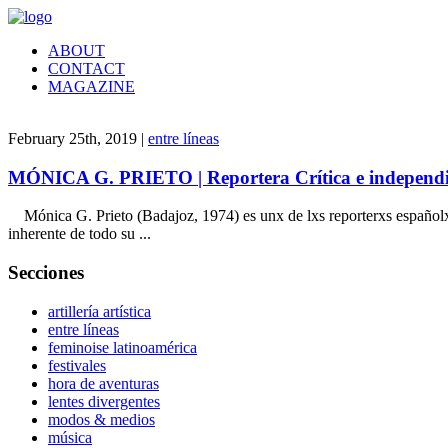
ABOUT
CONTACT
MAGAZINE
February 25th, 2019 |
entre líneas
MÓNICA G. PRIETO | Reportera Crítica e independi
Mónica G. Prieto (Badajoz, 1974) es unx de lxs reporterxs españolxs
inherente de todo su ...
Secciones
artillería artística
entre líneas
feminoise latinoamérica
festivales
hora de aventuras
lentes divergentes
modos & medios
música