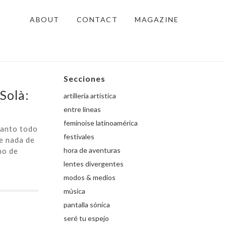
ABOUT
CONTACT
MAGAZINE
Secciones
Solà:
artillería artística
entre líneas
feminoise latinoamérica
tanto todo
festivales
te nada de
hora de aventuras
ho de
lentes divergentes
modos & medios
música
pantalla sónica
seré tu espejo