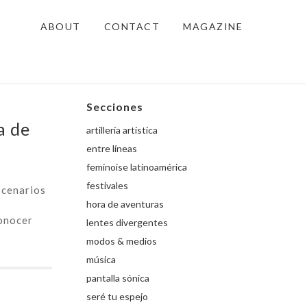
ABOUT
CONTACT
MAGAZINE
Secciones
a de
artillería artística
entre líneas
feminoise latinoamérica
festivales
scenarios
hora de aventuras
conocer
lentes divergentes
modos & medios
música
pantalla sónica
seré tu espejo