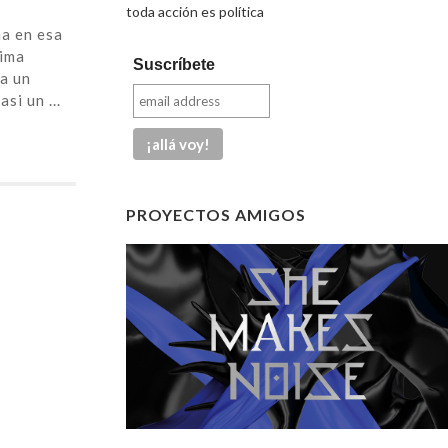
toda acción es política
a en esa
tima
Suscríbete
ra un
si un ...
PROYECTOS AMIGOS