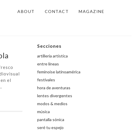
ABOUT
CONTACT
MAGAZINE
Secciones
ola
artillería artística
entre líneas
 fresco
feminoise latinoamérica
diovisual
festivales
en el
.
hora de aventuras
lentes divergentes
modos & medios
música
pantalla sónica
seré tu espejo