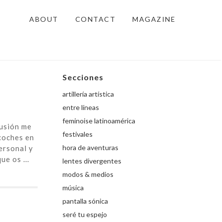
ABOUT
CONTACT
MAGAZINE
Secciones
artillería artística
entre líneas
feminoise latinoamérica
lusión me
festivales
coches en
hora de aventuras
ersonal y
e os ...
lentes divergentes
modos & medios
música
pantalla sónica
seré tu espejo