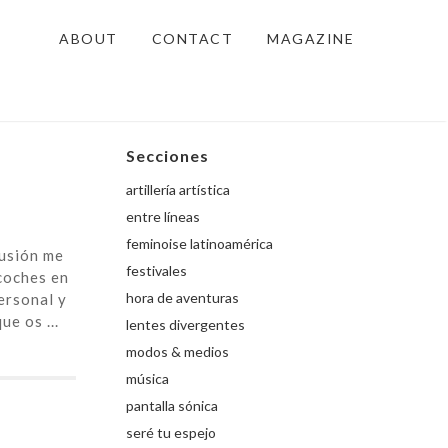
ABOUT
CONTACT
MAGAZINE
Secciones
artillería artística
entre líneas
feminoise latinoamérica
lusión me
festivales
coches en
hora de aventuras
ersonal y
e os ...
lentes divergentes
modos & medios
música
pantalla sónica
seré tu espejo