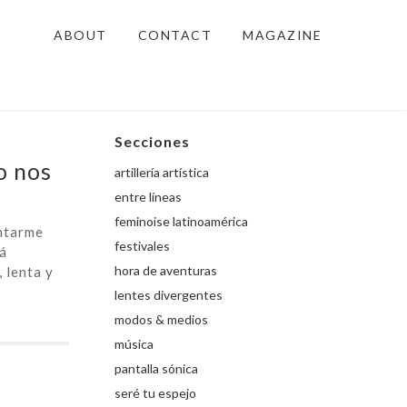
ABOUT
CONTACT
MAGAZINE
Secciones
o nos
artillería artística
entre líneas
feminoise latinoamérica
ntarme
festivales
tá
hora de aventuras
 lenta y
lentes divergentes
modos & medios
música
pantalla sónica
seré tu espejo