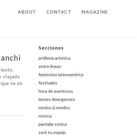
ABOUT
CONTACT
MAGAZINE
Secciones
ianchi
artillería artística
entre líneas
iente.
feminoise latinoamérica
r viajado
festivales
rque ve en
hora de aventuras
lentes divergentes
modos & medios
música
pantalla sónica
seré tu espejo