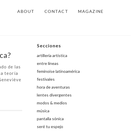
ABOUT
CONTACT
MAGAZINE
Secciones
ica?
artillería artística
entre líneas
do de las
feminoise latinoamérica
a teoría
festivales
 Geneviève
hora de aventuras
lentes divergentes
modos & medios
música
pantalla sónica
seré tu espejo