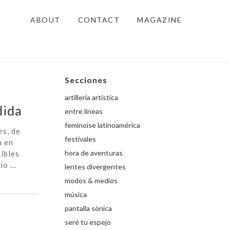
ABOUT
CONTACT
MAGAZINE
Secciones
artillería artística
dida
entre líneas
feminoise latinoamérica
es, de
festivales
a en
hora de aventuras
íbles
o ...
lentes divergentes
modos & medios
música
pantalla sónica
seré tu espejo