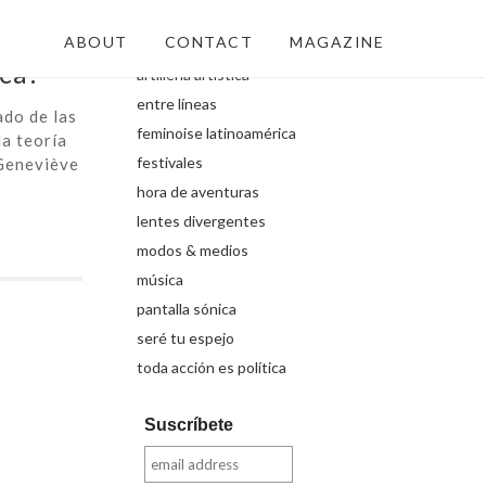
Secciones
ABOUT
CONTACT
MAGAZINE
ica?
artillería artística
entre líneas
do de las
feminoise latinoamérica
a teoría
festivales
 Geneviève
hora de aventuras
lentes divergentes
modos & medios
música
pantalla sónica
seré tu espejo
toda acción es política
Suscríbete