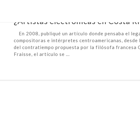
July 26th, 2017 |
feminoise latinoamérica
¿Artistas electrónicas en Costa R
En 2008, publiqué un artículo donde pensaba el lega
compositoras e intérpretes centroamericanas, desde l
del contratiempo propuesta por la filósofa francesa
Fraisse, el artículo se ...