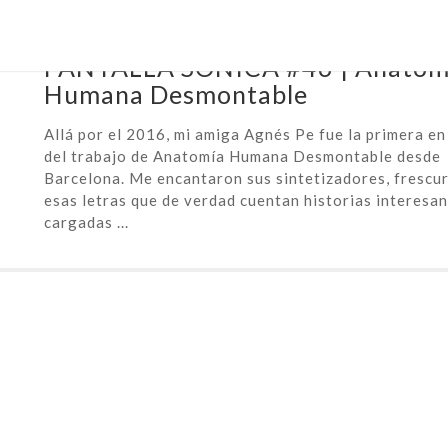
October 18th, 2021 |
pantalla sónica
PANTALLA SÓNICA #46 | Anatom
Humana Desmontable
Allá por el 2016, mi amiga Agnés Pe fue la primera e
del trabajo de Anatomía Humana Desmontable desde
Barcelona. Me encantaron sus sintetizadores, frescu
esas letras que de verdad cuentan historias interesan
cargadas ...