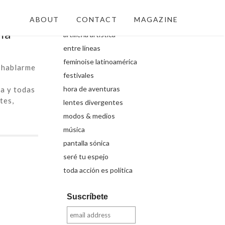
Secciones
ABOUT
CONTACT
MAGAZINE
ía
artillería artística
entre líneas
feminoise latinoamérica
n hablarme
festivales
hora de aventuras
ra y todas
tes,
lentes divergentes
modos & medios
música
pantalla sónica
seré tu espejo
toda acción es política
Suscríbete